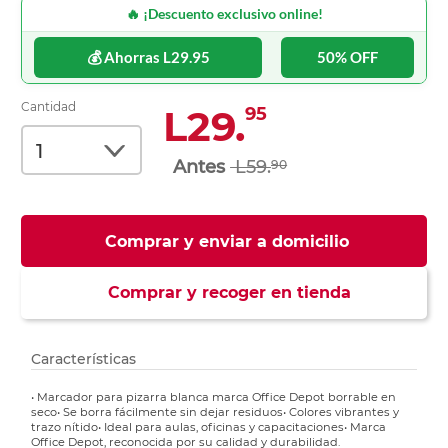
🔥 ¡Descuento exclusivo online!
💰 Ahorras L29.95
50% OFF
Cantidad
L29.
95
L59.
90
Comprar y enviar a domicilio
Comprar y recoger en tienda
Características
• Marcador para pizarra blanca marca Office Depot borrable en
seco• Se borra fácilmente sin dejar residuos• Colores vibrantes y
trazo nítido• Ideal para aulas, oficinas y capacitaciones• Marca
Office Depot, reconocida por su calidad y durabilidad.