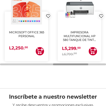
MICROSOFT OFFICE 365
IMPRESORA
PERSONAL
MULTIFUNCIONAL HP
580 TANQUE DE TINTA
(IMPRIME, COPIA Y
L2,250.
ESCANEA)
00
L5,299.
00
00
L6,799.
Inscríbete a nuestro newsletter
Y recibe descuentos y promociones exclusivas.