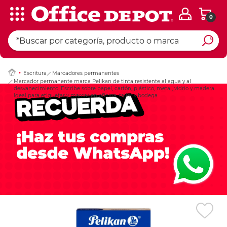
0
Ingresar Codigo Pos
Escritura
Marcadores permanentes
Marcador permanente marca Pelikan de tinta resistente al agua y al
desvanecimiento. Escribe sobre papel, cartón, plástico, metal, vidrio y madera.
Ideal para etiquetar y marcar en oficina, taller y bodega.