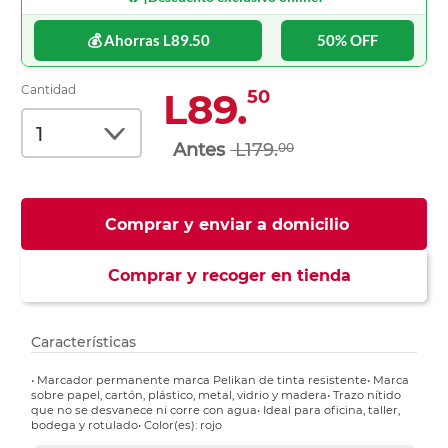
💰 Ahorras L89.50
50% OFF
Cantidad
L89.
50
L179.
00
Comprar y enviar a domicilio
Comprar y recoger en tienda
Características
• Marcador permanente marca Pelikan de tinta resistente• Marca
sobre papel, cartón, plástico, metal, vidrio y madera• Trazo nítido
que no se desvanece ni corre con agua• Ideal para oficina, taller,
bodega y rotulado• Color(es): rojo