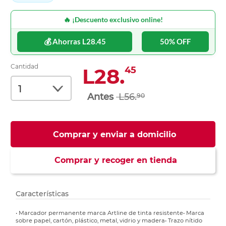
🔥 ¡Descuento exclusivo online!
💰 Ahorras L28.45
50% OFF
Cantidad
L28.
45
L56.
90
Comprar y enviar a domicilio
Comprar y recoger en tienda
Características
• Marcador permanente marca Artline de tinta resistente• Marca
sobre papel, cartón, plástico, metal, vidrio y madera• Trazo nítido