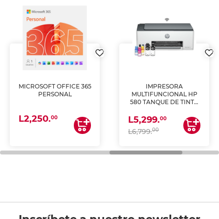
MICROSOFT OFFICE 365
IMPRESORA
PERSONAL
MULTIFUNCIONAL HP
580 TANQUE DE TINTA
(IMPRIME, COPIA Y
L2,250.
ESCANEA)
00
L5,299.
00
00
L6,799.