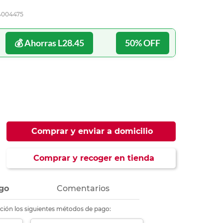
ás
ás
ás
ás
4004475
💰 Ahorras L28.45
50% OFF
Comprar y enviar a domicilio
Comprar y recoger en tienda
go
Comentarios
ción los siguientes métodos de pago: