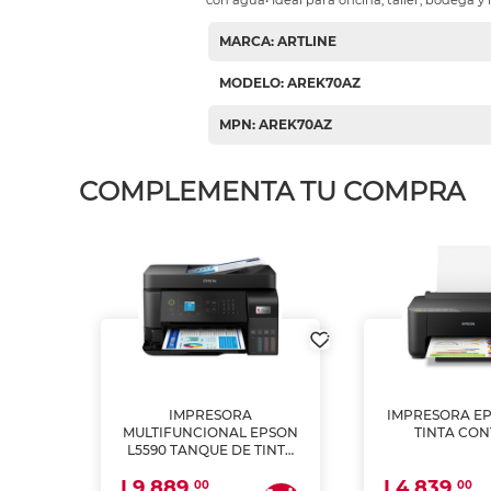
con agua• Ideal para oficina, taller, bodega y 
MARCA: ARTLINE
MODELO: AREK70AZ
MPN: AREK70AZ
COMPLEMENTA TU COMPRA
IMPRESORA
IMPRESORA EP
PSON
MULTIFUNCIONAL EPSON
TINTA CON
INTA
L5590 TANQUE DE TINTA
 Y
(IMPRIME, COPIA Y
L9,889.
L4,839.
ESCANEA)
00
00