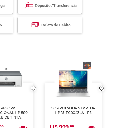
ega
Déposito / Transferencia
to
Tarjeta de Débito
PRESORA
COMPUTADORA LAPTOP
CIONAL HP 580
HP 15-FC0043LA - R3
E DE TINTA
ME, COPIA Y
L15,999.
CANEA)
00
00