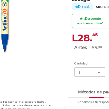
nkjet y láser
Ver más
Ver más
Ver más
Ver m
Ver m
Ver m
Ver m
En stock
SKU:
121
para carpeta
Ver más
🔥 ¡Descuento
exclusivo online!
L28.
45
L56.
90
Cantidad
Métodos de pa
a resistente• Marca sobre papel,
Ponemos a tu disposi
o nítido que no se desvanece ni corre