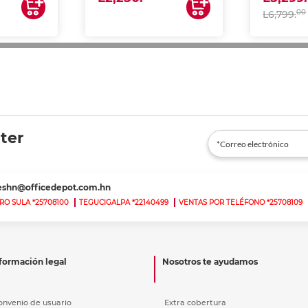
00
L6,799.
ter
teshn@officedepot.com.hn
RO SULA *25708100
TEGUCIGALPA *22140499
VENTAS POR TELÉFONO *25708109
formación legal
Nosotros te ayudamos
onvenio de usuario
Extra cobertura