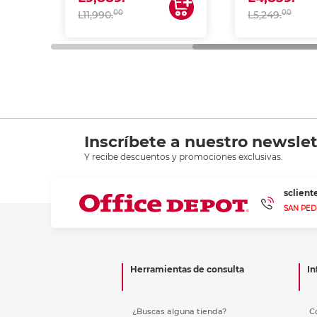
00
00
L11,990.
L5,249.
Inscríbete a nuestro newslet
Y recibe descuentos y promociones exclusivas.
sclien
SAN PED
Herramientas de consulta
In
¿Buscas alguna tienda?
C