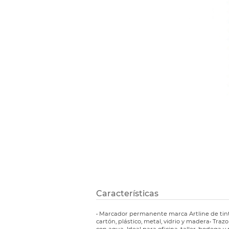
Etiquetas i
Refuerzos 
Características
• Marcador permanente marca Artline de tint
cartón, plástico, metal, vidrio y madera• Traz