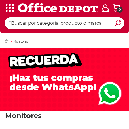
0
Monitores
Monitores