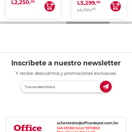
L2,250.
ESCANEA)
00
L5,299.
00
00
L6,799.
Inscríbete a nuestro newsletter
Y recibe descuentos y promociones exclusivas.
sclienteshn@officedepot.com.hn
SAN PEDRO SULA *25708100