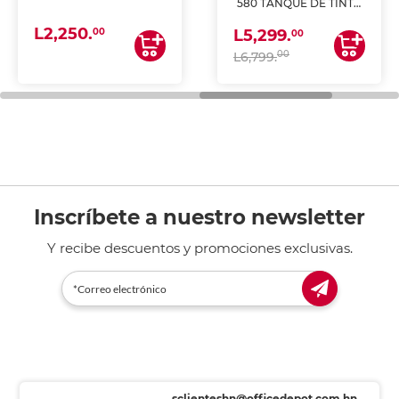
580 TANQUE DE TINTA
(IMPRIME, COPIA Y
L2,250.
ESCANEA)
00
L5,299.
00
00
L6,799.
Inscríbete a nuestro newsletter
Y recibe descuentos y promociones exclusivas.
sclienteshn@officedepot.com.hn