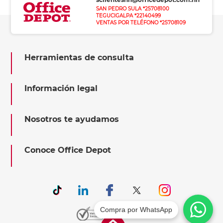
SAN PEDRO SULA *25708100
TEGUCIGALPA *22140499
VENTAS POR TELÉFONO *25708109
Herramientas de consulta
Información legal
Nosotros te ayudamos
Conoce Office Depot
Compra por WhatsApp