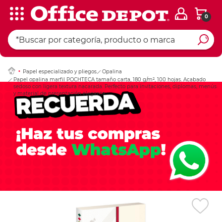
0
Ingresar Codigo Pos
Papel especializado y pliegos
Opalina
Papel opalina marfil POCHTECA tamaño carta, 180 g/m², 100 hojas. Acabado
sedoso con ligera textura nacarada. Perfecto para invitaciones, diplomas, menús
y material de presentación elegante.