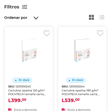
Filtros
Ordenar por
En stock
En stock
SKU:
1201000243
SKU:
1201000244
Cartulina opalina 120 g/m²
Cartulina opalina 180 g/m²
POCHTECA tamaño carta,
POCHTECA tamaño carta,
100 hojas. Superficie sedosa
100 hojas. Superficie sedosa
L399.
L539.
00
00
nacarada ideal para
nacarada ideal para
invitaciones, tarjetas,
invitaciones, tarjetas,
diplomas y material de
diplomas y material de
Envío a domicilio
Envío a domicilio