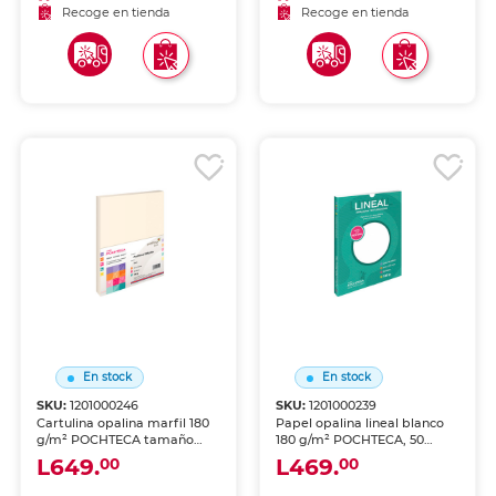
presentación elegante.
presentación elegante.
Recoge en tienda
Recoge en tienda
En stock
En stock
SKU:
1201000246
SKU:
1201000239
Cartulina opalina marfil 180
Papel opalina lineal blanco
g/m² POCHTECA tamaño
180 g/m² POCHTECA, 50
carta, 100 hojas. Superficie
hojas. Acabado sedoso con
L649.
L469.
00
00
sedosa nacarada en tono
textura lineal en relieve.
marfil, ideal para
Perfecto para invitaciones,