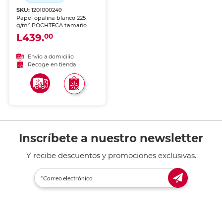
SKU:
1201000249
Papel opalina blanco 225
g/m² POCHTECA tamaño
carta, 100 hojas. Extra
L439.
00
gramaje para invitaciones
de lujo, tarjetas y material
de presentación de alta
Envío a domicilio
gama. Acabado sedoso
Recoge en tienda
nacarado.
Inscríbete a nuestro newsletter
Y recibe descuentos y promociones exclusivas.