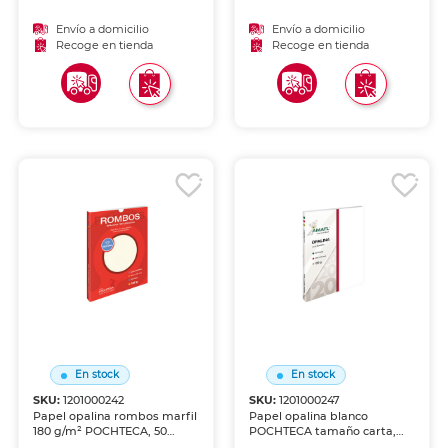
relieve. Perfecto para
Perfecto para invitaciones,
invitaciones, diplomas,
diplomas, menús y material
Envío a domicilio
Envío a domicilio
menús y material de
de presentación elegante.
Recoge en tienda
Recoge en tienda
presentación elegante.
En stock
En stock
SKU:
1201000242
SKU:
1201000247
Papel opalina rombos marfil
Papel opalina blanco
180 g/m² POCHTECA, 50
POCHTECA tamaño carta,
hojas. Acabado sedoso con
120 g/m², 100 hojas. Acabado