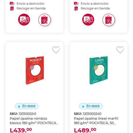
invitaciones, tarjetas,
diplomas, menús y material
Envío a domicilio
Envío a domicilio
diplomas y material de
de presentación elegante.
Recoge en tienda
Recoge en tienda
presentación elegante.
En stock
En stock
SKU:
1201000241
SKU:
1201000240
Papel opalina rombos
Papel opalina lineal marfil
blanco 180 g/m² POCHTECA,
180 g/m² POCHTECA, 50
50 hojas. Acabado sedoso
hojas. Acabado sedoso con
L439.
L489.
00
00
con textura de rombos en
textura lineal en relieve.