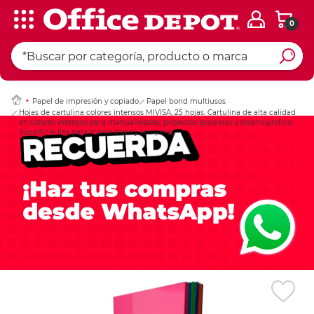
0
Ingresar Codigo Pos
Papel de impresión y copiado
Papel bond multiusos
Hojas de cartulina colores intensos MIVISA, 25 hojas. Cartulina de alta calidad
en colores intensos para manualidades, proyectos escolares y diseno grafico.
Superficie lisa para marcadores y temperas.