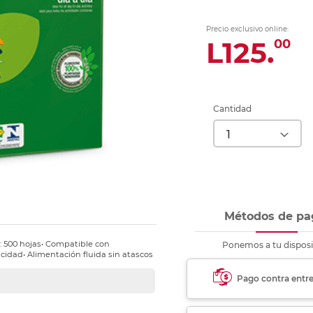
nkjet y láser
Ver más
Ver más
Ver más
Ver m
Ver m
Ver m
Ver m
para carpeta
Precio exclusivo online:
Ver más
L125.
00
Cantidad
Métodos de pa
: 500 hojas• Compatible con
Ponemos a tu disposi
acidad• Alimentación fluida sin atascos
Pago contra entr