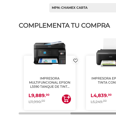
MPN: CHAMEX CARTA
COMPLEMENTA TU COMPRA
IMPRESORA
IMPRESORA EP
PSON
MULTIFUNCIONAL EPSON
TINTA CON
INTA
L5590 TANQUE DE TINTA
 Y
(IMPRIME, COPIA Y
L9,889.
L4,839.
ESCANEA)
00
00
00
00
L11,990.
L5,249.