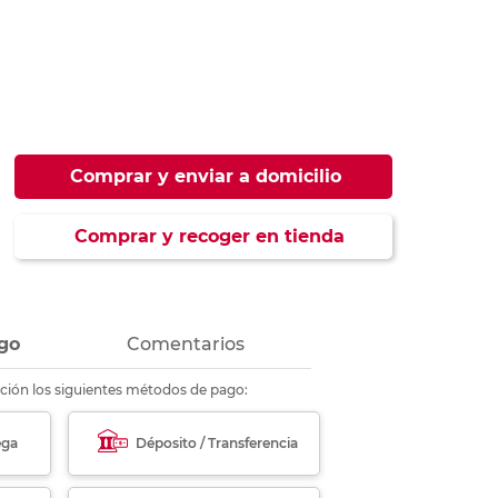
ás
ás
ás
ás
Comprar y enviar a domicilio
Comprar y recoger en tienda
go
Comentarios
ción los siguientes métodos de pago:
ega
Déposito / Transferencia