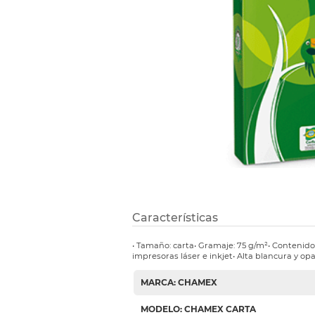
Etiquetas i
Refuerzos 
Características
• Tamaño: carta• Gramaje: 75 g/m²• Contenido
impresoras láser e inkjet• Alta blancura y op
MARCA: CHAMEX
MODELO: CHAMEX CARTA