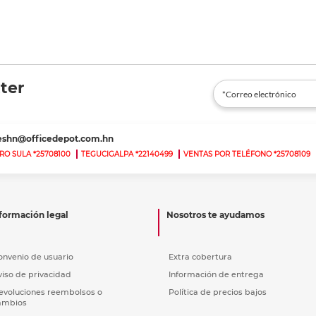
ter
teshn@officedepot.com.hn
RO SULA *25708100
TEGUCIGALPA *22140499
VENTAS POR TELÉFONO *25708109
formación legal
Nosotros te ayudamos
onvenio de usuario
Extra cobertura
viso de privacidad
Información de entrega
evoluciones reembolsos o
Política de precios bajos
ambios