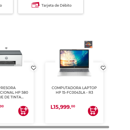
to
Tarjeta de Débito
PRESORA
COMPUTADORA LAPTOP
CIONAL HP 580
HP 15-FC0043LA - R3
E DE TINTA
ME, COPIA Y
L15,999.
CANEA)
00
00