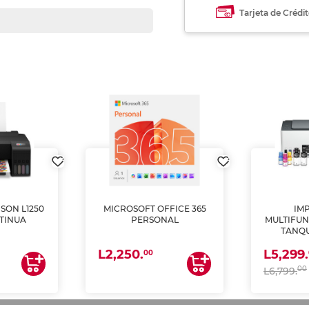
Tarjeta de Crédi
SON L1250
MICROSOFT OFFICE 365
IM
TINUA
PERSONAL
MULTIFUN
TANQU
(IMPRI
L2,250.
L5,299.
ES
00
00
L6,799.