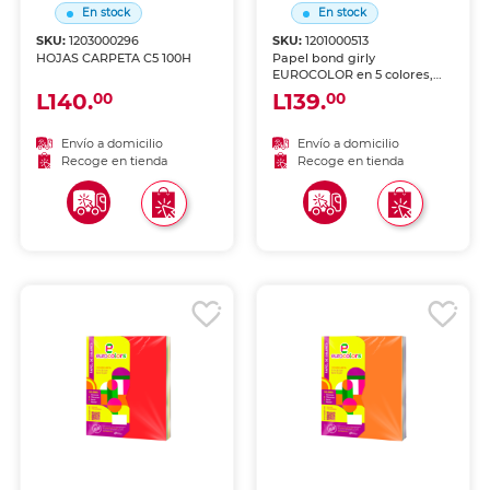
En stock
En stock
SKU:
1203000296
SKU:
1201000513
HOJAS CARPETA C5 100H
Papel bond girly
EUROCOLOR en 5 colores,
100 hojas. Paquete
L140.
L139.
00
00
multicolor con diseños
temáticos femeninos únicos.
Ideal para proyectos
Envío a domicilio
Envío a domicilio
creativos, decoración e
Recoge en tienda
Recoge en tienda
impresiones especiales.