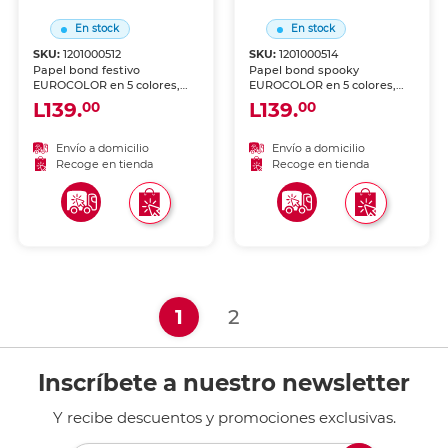
En stock
En stock
SKU:
1201000512
SKU:
1201000514
Papel bond festivo
Papel bond spooky
EUROCOLOR en 5 colores,
EUROCOLOR en 5 colores,
100 hojas. Paquete
100 hojas. Paquete
L139.
L139.
00
00
multicolor con diseños
multicolor con diseños
temáticos festivos únicos.
temáticos de Halloween
Ideal para proyectos
únicos. Ideal para proyectos
Envío a domicilio
Envío a domicilio
creativos, decoración e
creativos, decoración e
Recoge en tienda
Recoge en tienda
impresiones especiales.
impresiones especiales.
(current)
1
2
Inscríbete a nuestro newsletter
Y recibe descuentos y promociones exclusivas.