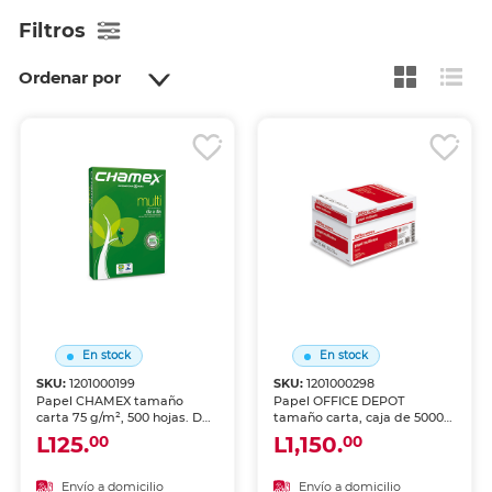
Filtros
Ordenar por
En stock
En stock
SKU:
1201000199
SKU:
1201000298
Papel CHAMEX tamaño
Papel OFFICE DEPOT
carta 75 g/m², 500 hojas. De
tamaño carta, caja de 5000
alta blancura y acabado
hojas 75 g/m². Alta blancura
L125.
L1,150.
00
00
uniforme, ideal para
y opacidad para impresoras
impresoras de inyección de
láser e inkjet. Ideal para
tinta y láser, fotocopiadoras
impresión de alto volumen
Envío a domicilio
Envío a domicilio