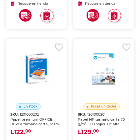
y uso general de oficina.
en oficinas y negocios.
Recoge en tienda
Recoge en tienda
Excelente rendimiento y
alimentación fluida.
En stock
Pocas unidades
SKU:
1201000202
SKU:
1201000201
Papel premium OFFICE
Papel HP tamaño carta 75
DEPOT tamaño carta, resma
g/m², 500 hojas. De alta
500 hojas. De alta blancura y
blancura y acabado
L122.
L129.
00
00
acabado uniforme, ideal
uniforme, ideal para
para impresoras de
impresoras de inyección de