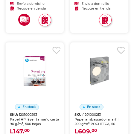
inyección de tinta y láser,
tinta y láser, fotocopiadoras
Envío a domicilio
Envío a domicilio
fotocopiadoras y uso
y uso general de oficina.
Recoge en tienda
Recoge en tienda
general de oficina.
Excelente rendimiento y
alimentación fluida.
En stock
En stock
SKU:
1201000293
SKU:
1201000213
Papel HP láser tamaño carta
Papel ambassador marfil
90 g/m², 500 hojas.
200 g/m² POCHTECA, 50
Optimizado para
hojas. Acabado premium
L147.
L609.
00
00
impresoras láser. De alta
con tono marfil elegante