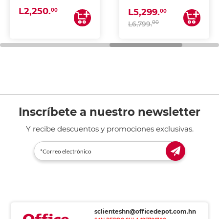
(IMPRIME, COPIA Y
L2,250.
ESCANEA)
00
L5,299.
00
00
L6,799.
Inscríbete a nuestro newsletter
Y recibe descuentos y promociones exclusivas.
sclienteshn@officedepot.com.hn