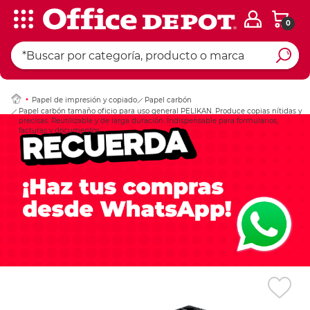
0
Ingresar Codigo Pos
Papel de impresión y copiado
Papel carbón
Papel carbón tamaño oficio para uso general PELIKAN. Produce copias nítidas y
precisas. Reutilizable y de larga duración. Indispensable para formularios,
facturas y documentos.