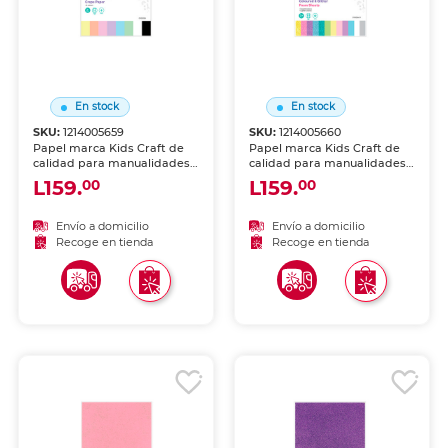
En stock
En stock
SKU:
1214005659
SKU:
1214005660
Papel marca Kids Craft de
Papel marca Kids Craft de
calidad para manualidades,
calidad para manualidades,
impresión o trabajo creativo.
impresión o trabajo creativo.
L159.
L159.
00
00
Hojas uniformes, ideales
Hojas uniformes, ideales
para escuela, oficina o arte.
para escuela, oficina o arte.
Envío a domicilio
Envío a domicilio
Recoge en tienda
Recoge en tienda