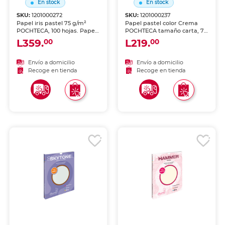
En stock
En stock
SKU:
1201000272
SKU:
1201000237
Papel iris pastel 75 g/m²
Papel pastel color Crema
POCHTECA, 100 hojas. Papel
POCHTECA tamaño carta, 75
multicolor pastel para
g/m², 100 hojas. Colores
L359.
L219.
00
00
impresiones suaves,
suaves y elegantes para tus
decoración y proyectos
proyectos, impresiones,
creativos. Colores suaves y
flyers y comunicaciones de
Envío a domicilio
Envío a domicilio
delicados.
oficina.
Recoge en tienda
Recoge en tienda