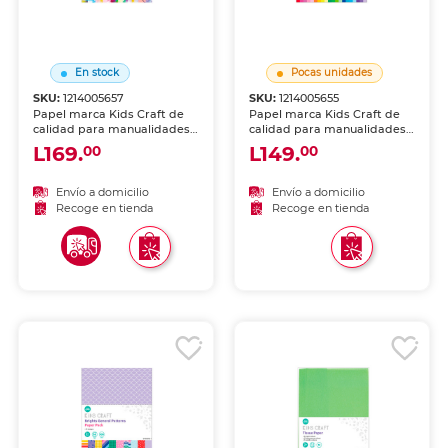
En stock
Pocas unidades
SKU:
1214005657
SKU:
1214005655
Papel marca Kids Craft de
Papel marca Kids Craft de
calidad para manualidades,
calidad para manualidades,
impresión o trabajo creativo.
impresión o trabajo creativo.
L169.
L149.
00
00
Hojas uniformes, ideales
Hojas uniformes, ideales
para escuela, oficina o arte.
para escuela, oficina o arte.
Envío a domicilio
Envío a domicilio
Recoge en tienda
Recoge en tienda