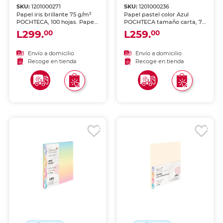
SKU:
1201000271
SKU:
1201000236
Papel iris brillante 75 g/m²
Papel pastel color Azul
POCHTECA, 100 hojas. Papel
POCHTECA tamaño carta, 75
multicolor brillante para
g/m², 100 hojas. Colores
L299.
L259.
00
00
impresiones coloridas,
suaves y elegantes para tus
decoración y proyectos
proyectos, impresiones,
creativos. Colores vibrantes
flyers y comunicaciones de
Envío a domicilio
Envío a domicilio
e intensos.
oficina.
Recoge en tienda
Recoge en tienda