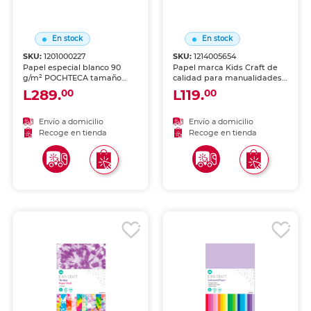
En stock
En stock
SKU:
1201000227
SKU:
1214005654
Papel especial blanco 90
Papel marca Kids Craft de
g/m² POCHTECA tamaño
calidad para manualidades,
carta, 50 hojas. Acabado
impresión o trabajo creativo.
L289.
L119.
00
00
premium para
Hojas uniformes, ideales
correspondencia elegante,
para escuela, oficina o arte.
impresiones de alta gama e
Envío a domicilio
Envío a domicilio
invitaciones formales.
Recoge en tienda
Recoge en tienda