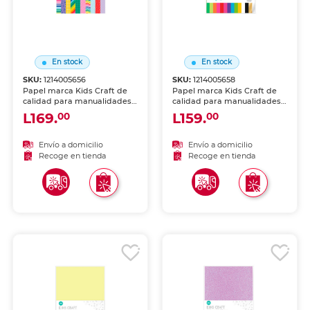
En stock
En stock
SKU:
1214005656
SKU:
1214005658
Papel marca Kids Craft de
Papel marca Kids Craft de
calidad para manualidades,
calidad para manualidades,
impresión o trabajo creativo.
impresión o trabajo creativo.
L169.
L159.
00
00
Hojas uniformes, ideales
Hojas uniformes, ideales
para escuela, oficina o arte.
para escuela, oficina o arte.
Envío a domicilio
Envío a domicilio
Recoge en tienda
Recoge en tienda