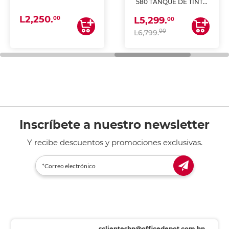
580 TANQUE DE TINTA
(IMPRIME, COPIA Y
L2,250.
ESCANEA)
00
L5,299.
00
00
L6,799.
Inscríbete a nuestro newsletter
Y recibe descuentos y promociones exclusivas.
sclienteshn@officedepot.com.hn