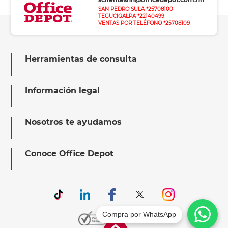
SAN PEDRO SULA *25708100
TEGUCIGALPA *22140499
VENTAS POR TELÉFONO *25708109
Herramientas de consulta
Información legal
Nosotros te ayudamos
Conoce Office Depot
Compra por WhatsApp