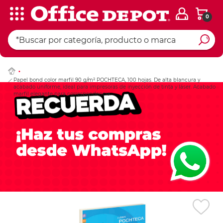
0
Ingresar Codigo Pos
Papel bond color marfil 90 g/m² POCHTECA, 100 hojas. De alta blancura y
acabado uniforme, ideal para impresoras de inyección de tinta y láser. Acabado
marfil elegante para correspondencia.