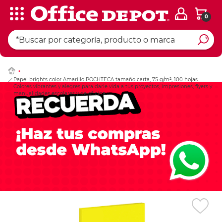
0
Ingresar Codigo Pos
Papel brights color Amarillo POCHTECA tamaño carta, 75 g/m², 100 hojas.
Colores vibrantes y alegres para darle vida a tus proyectos, impresiones, flyers y
manualidades escolares y de oficina.