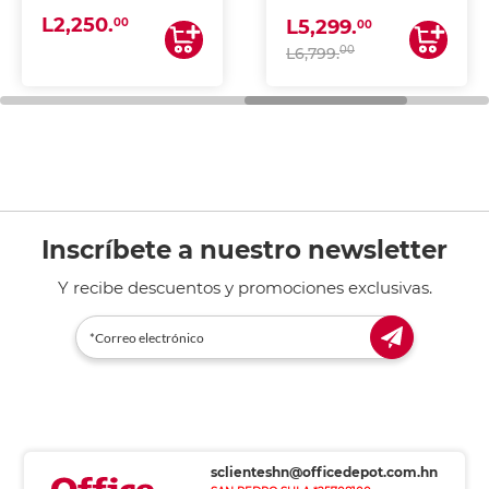
(IMPRIME, COPIA Y
L2,250.
ESCANEA)
00
L5,299.
00
00
L6,799.
Inscríbete a nuestro newsletter
Y recibe descuentos y promociones exclusivas.
sclienteshn@officedepot.com.hn