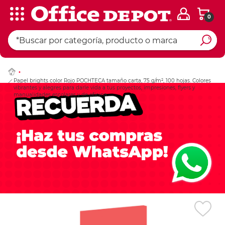
0
Ingresar Codigo Pos
Papel brights color Rojo POCHTECA tamaño carta, 75 g/m², 100 hojas. Colores
vibrantes y alegres para darle vida a tus proyectos, impresiones, flyers y
manualidades escolares y de oficina.