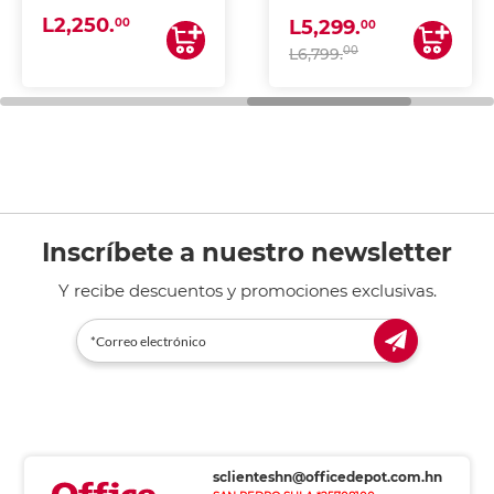
(IMPRIME, COPIA Y
L2,250.
ESCANEA)
00
L5,299.
00
00
L6,799.
Inscríbete a nuestro newsletter
Y recibe descuentos y promociones exclusivas.
sclienteshn@officedepot.com.hn