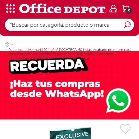
0
Ingresar Codigo Pos
Papel exclusive marfil 104 g/m² POCHTECA, 60 hojas. Acabado premium para
correspondencia elegante, impresiones de alta gama, invitaciones y
documentos formales de presentación distinguida.