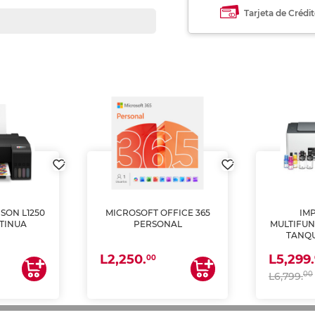
Tarjeta de Crédi
SON L1250
MICROSOFT OFFICE 365
IM
TINUA
PERSONAL
MULTIFUN
TANQU
(IMPRI
L2,250.
L5,299.
ES
00
00
L6,799.