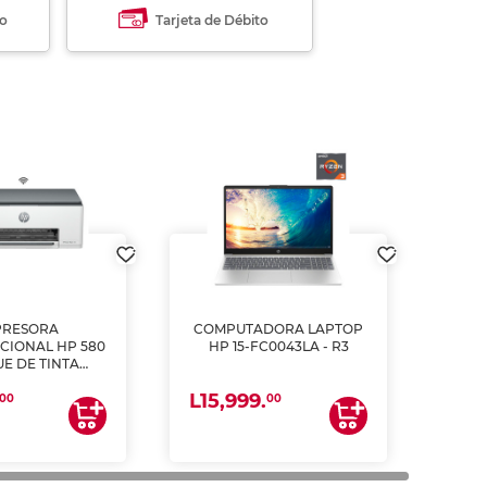
to
Tarjeta de Débito
PRESORA
COMPUTADORA LAPTOP
CIONAL HP 580
HP 15-FC0043LA - R3
E DE TINTA
ME, COPIA Y
L15,999.
CANEA)
00
00