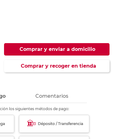
ás
ás
ás
ás
Comprar y enviar a domicilio
Comprar y recoger en tienda
go
Comentarios
ción los siguientes métodos de pago:
ega
Déposito / Transferencia