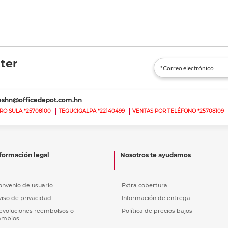
ter
teshn@officedepot.com.hn
RO SULA *25708100
TEGUCIGALPA *22140499
VENTAS POR TELÉFONO *25708109
formación legal
Nosotros te ayudamos
onvenio de usuario
Extra cobertura
viso de privacidad
Información de entrega
evoluciones reembolsos o
Política de precios bajos
ambios