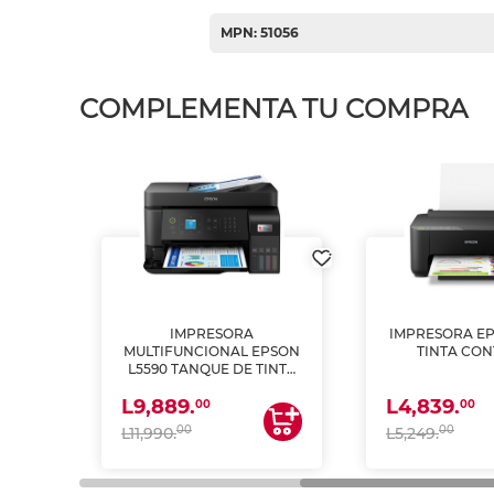
MPN: 51056
COMPLEMENTA TU COMPRA
IMPRESORA
IMPRESORA EP
PSON
MULTIFUNCIONAL EPSON
TINTA CON
INTA
L5590 TANQUE DE TINTA
 Y
(IMPRIME, COPIA Y
L9,889.
L4,839.
ESCANEA)
00
00
00
00
L11,990.
L5,249.