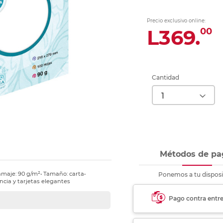
nkjet y láser
Ver más
Ver más
Ver más
Ver m
Ver m
Ver m
Ver m
para carpeta
Precio exclusivo online:
Ver más
L369.
00
Cantidad
Métodos de pa
Gramaje: 90 g/m²• Tamaño: carta•
Ponemos a tu disposi
ncia y tarjetas elegantes
Pago contra entr