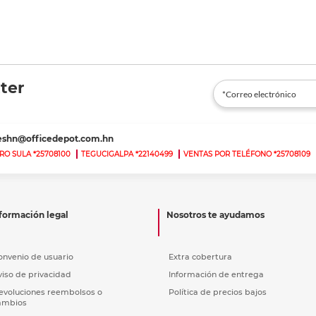
ter
teshn@officedepot.com.hn
RO SULA *25708100
TEGUCIGALPA *22140499
VENTAS POR TELÉFONO *25708109
formación legal
Nosotros te ayudamos
onvenio de usuario
Extra cobertura
viso de privacidad
Información de entrega
evoluciones reembolsos o
Política de precios bajos
ambios