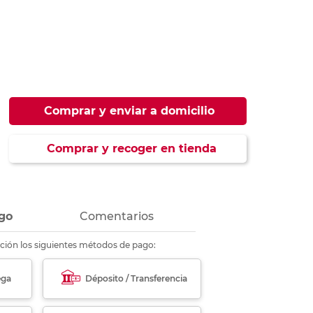
ás
ás
ás
ás
Comprar y enviar a domicilio
Comprar y recoger en tienda
go
Comentarios
ción los siguientes métodos de pago:
ega
Déposito / Transferencia