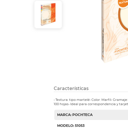
Etiquetas i
Refuerzos 
Características
• Textura: tipo martelé• Color: Marfil• Gramaj
100 hojas• Ideal para correspondencia y tarje
MARCA: POCHTECA
MODELO: 51053