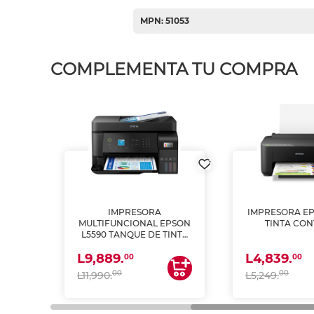
MPN: 51053
COMPLEMENTA TU COMPRA
IMPRESORA
IMPRESORA EP
PSON
MULTIFUNCIONAL EPSON
TINTA CON
INTA
L5590 TANQUE DE TINTA
 Y
(IMPRIME, COPIA Y
L9,889.
L4,839.
ESCANEA)
00
00
00
00
L11,990.
L5,249.