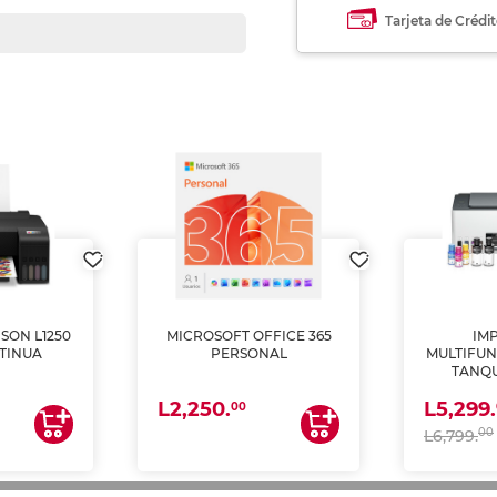
Tarjeta de Crédi
SON L1250
MICROSOFT OFFICE 365
IM
TINUA
PERSONAL
MULTIFUN
TANQU
(IMPRI
L2,250.
L5,299.
ES
00
00
L6,799.