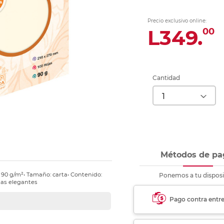
nkjet y láser
Ver más
Ver más
Ver más
Ver m
Ver m
Ver m
Ver m
para carpeta
Precio exclusivo online:
Ver más
L349.
00
Cantidad
Métodos de pa
e: 90 g/m²• Tamaño: carta• Contenido:
Ponemos a tu disposi
tas elegantes
Pago contra entr