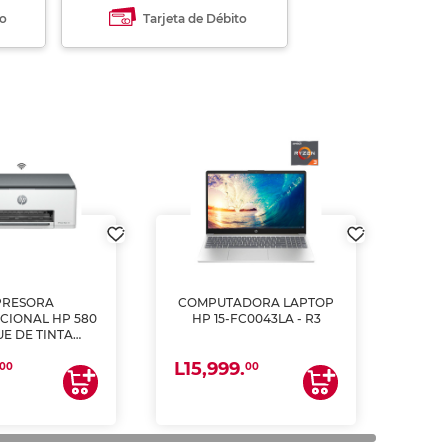
to
Tarjeta de Débito
PRESORA
COMPUTADORA LAPTOP
CIONAL HP 580
HP 15-FC0043LA - R3
E DE TINTA
ME, COPIA Y
L15,999.
CANEA)
00
00