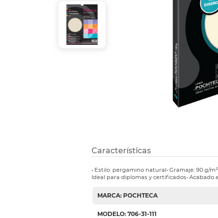
Etiquetas i
Refuerzos 
Características
• Estilo: pergamino natural• Gramaje: 90 g/m²
Ideal para diplomas y certificados• Acabado 
MARCA: POCHTECA
MODELO: 706-31-111