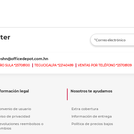
ter
teshn@officedepot.com.hn
RO SULA *25708100
TEGUCIGALPA *22140499
VENTAS POR TELÉFONO *25708109
formación legal
Nosotros te ayudamos
onvenio de usuario
Extra cobertura
viso de privacidad
Información de entrega
evoluciones reembolsos o
Política de precios bajos
ambios