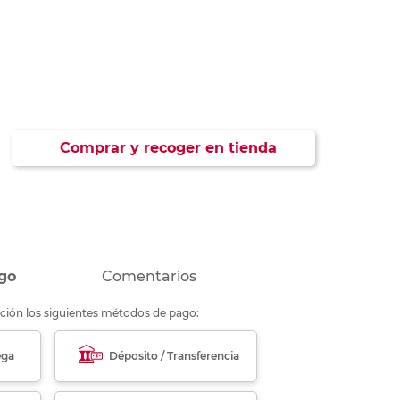
ás
ás
ás
ás
Comprar y recoger en tienda
go
Comentarios
ción los siguientes métodos de pago:
ega
Déposito / Transferencia