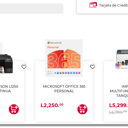
Tarjeta de Crédi
SON L1250
MICROSOFT OFFICE 365
IM
TINUA
PERSONAL
MULTIFUN
TANQU
(IMPRI
L2,250.
L5,299.
ES
00
00
L6,799.