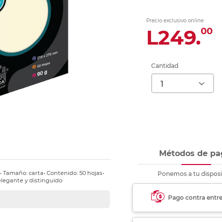
nkjet y láser
Ver más
Ver más
Ver más
Ver m
Ver m
Ver m
Ver m
para carpeta
Precio exclusivo online:
Ver más
L249.
00
Cantidad
Métodos de pa
• Tamaño: carta• Contenido: 50 hojas•
Ponemos a tu disposi
elegante y distinguido
Pago contra entr