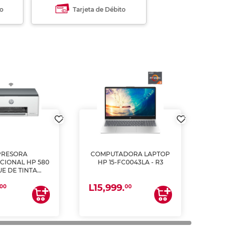
to
Tarjeta de Débito
PRESORA
COMPUTADORA LAPTOP
CIONAL HP 580
HP 15-FC0043LA - R3
E DE TINTA
ME, COPIA Y
L15,999.
CANEA)
00
00