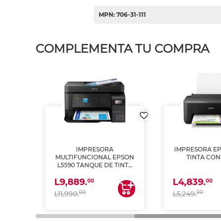
MPN: 706-31-111
COMPLEMENTA TU COMPRA
IMPRESORA
IMPRESORA EP
PSON
MULTIFUNCIONAL EPSON
TINTA CON
INTA
L5590 TANQUE DE TINTA
 Y
(IMPRIME, COPIA Y
L9,889.
L4,839.
ESCANEA)
00
00
00
00
L11,990.
L5,249.