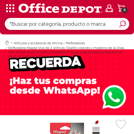
0
Ingresar Codigo Pos
Artículos y accesorios de oficina
Perforadoras
Perforadora Maped Vivo de 2 orificios. Diseño colorido y moderno de la línea
Vivo. Construcción metálica resistente. Incluye guía de papel y depósito de
residuos. Ideal para oficina y escuela.