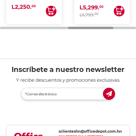
(IMPRIME, COPIA Y
L2,250.
ESCANEA)
00
L5,299.
00
00
L6,799.
Inscríbete a nuestro newsletter
Y recibe descuentos y promociones exclusivas.
sclienteshn@officedepot.com.hn