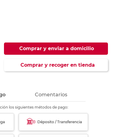
ás
ás
ás
ás
Comprar y enviar a domicilio
Comprar y recoger en tienda
go
Comentarios
ción los siguientes métodos de pago:
ega
Déposito / Transferencia