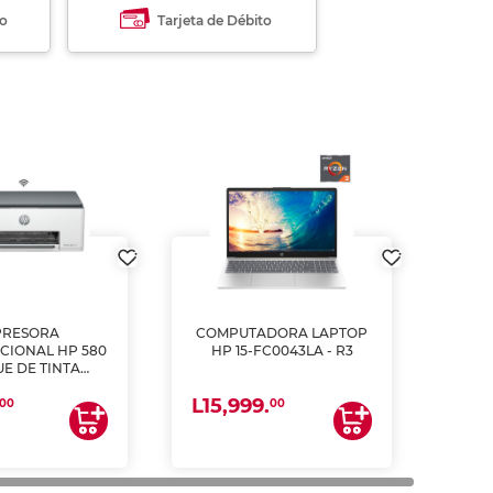
to
Tarjeta de Débito
PRESORA
COMPUTADORA LAPTOP
CIONAL HP 580
HP 15-FC0043LA - R3
E DE TINTA
ME, COPIA Y
L15,999.
CANEA)
00
00