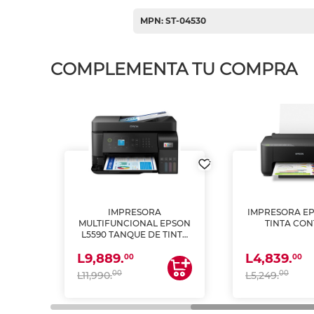
MPN: ST-04530
COMPLEMENTA TU COMPRA
IMPRESORA
IMPRESORA EP
PSON
MULTIFUNCIONAL EPSON
TINTA CON
INTA
L5590 TANQUE DE TINTA
 Y
(IMPRIME, COPIA Y
L9,889.
L4,839.
ESCANEA)
00
00
00
00
L11,990.
L5,249.