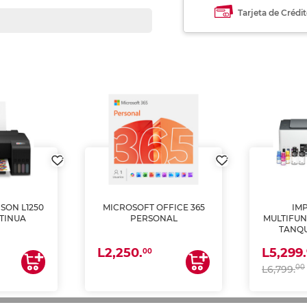
Tarjeta de Crédi
SON L1250
MICROSOFT OFFICE 365
IM
TINUA
PERSONAL
MULTIFUN
TANQU
(IMPRI
L2,250.
L5,299.
ES
00
00
L6,799.