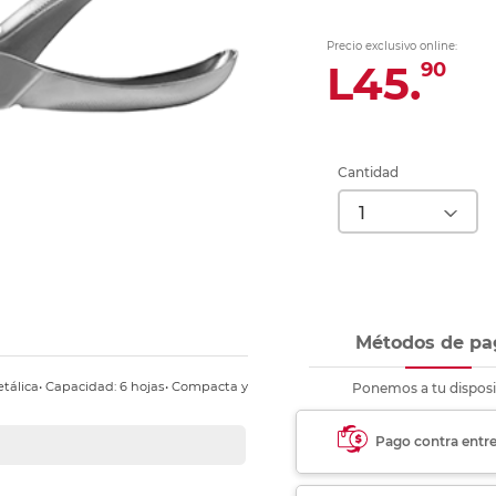
nkjet y láser
Ver más
Ver más
Ver más
Ver m
Ver m
Ver m
Ver m
para carpeta
Precio exclusivo online:
Ver más
L45.
90
Cantidad
Métodos de pa
 Metálica• Capacidad: 6 hojas• Compacta y
Ponemos a tu disposi
Pago contra entr