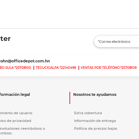
ter
teshn@officedepot.com.hn
RO SULA *25708100
TEGUCIGALPA *22140499
VENTAS POR TELÉFONO *25708109
formación legal
Nosotros te ayudamos
onvenio de usuario
Extra cobertura
viso de privacidad
Información de entrega
evoluciones reembolsos o
Política de precios bajos
ambios