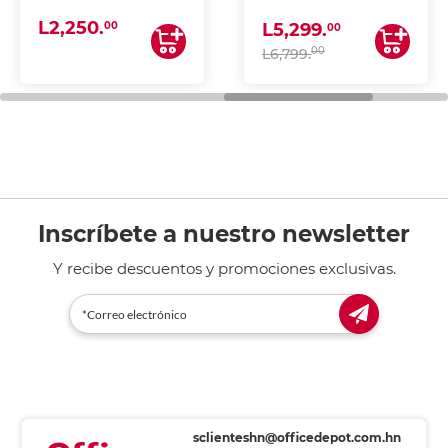
(IMPRIME, COPIA Y
L2,250.
ESCANEA)
00
L5,299.
00
00
L6,799.
Inscríbete a nuestro newsletter
Y recibe descuentos y promociones exclusivas.
sclienteshn@officedepot.com.hn