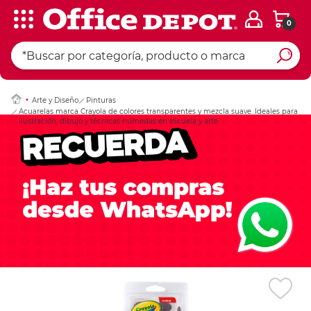
0
Ingresar Codigo Pos
Arte y Diseño
Pinturas
Acuarelas marca Crayola de colores transparentes y mezcla suave. Ideales para
ilustración, dibujo y técnicas húmedas en escuela y arte.