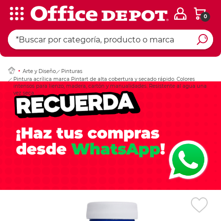
0
Ingresar Codigo Pos
Arte y Diseño
Pinturas
Pintura acrílica marca Pintart de alta cobertura y secado rápido. Colores
intensos para lienzo, madera, cartón y manualidades. Resistente al agua una
vez seca.