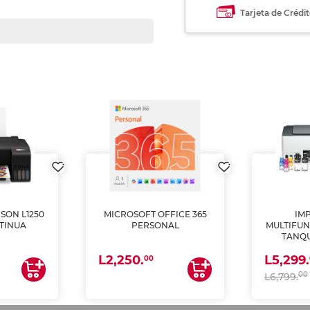
Tarjeta de Crédi
SON L1250
MICROSOFT OFFICE 365
IM
TINUA
PERSONAL
MULTIFUN
TANQU
(IMPRI
L2,250.
L5,299.
ES
00
00
L6,799.