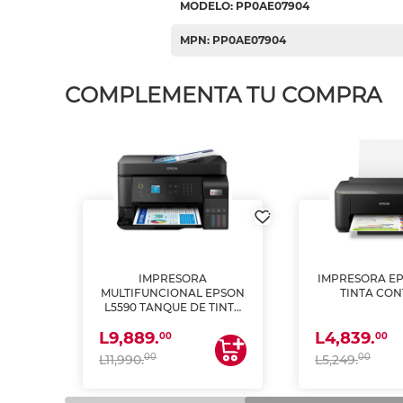
MODELO: PP0AE07904
MPN: PP0AE07904
COMPLEMENTA TU COMPRA
IMPRESORA
IMPRESORA EP
PSON
MULTIFUNCIONAL EPSON
TINTA CON
INTA
L5590 TANQUE DE TINTA
 Y
(IMPRIME, COPIA Y
L9,889.
L4,839.
ESCANEA)
00
00
00
00
L11,990.
L5,249.