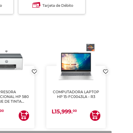
to
Tarjeta de Débito
PRESORA
COMPUTADORA LAPTOP
CIONAL HP 580
HP 15-FC0043LA - R3
E DE TINTA
ME, COPIA Y
L15,999.
CANEA)
00
00