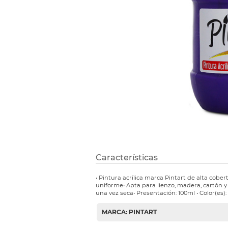
Etiquetas i
Refuerzos 
Características
• Pintura acrílica marca Pintart de alta cob
uniforme• Apta para lienzo, madera, cartón 
una vez seca• Presentación: 100ml • Color(es): 
MARCA: PINTART