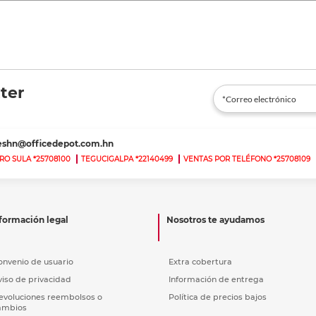
ter
teshn@officedepot.com.hn
RO SULA *25708100
TEGUCIGALPA *22140499
VENTAS POR TELÉFONO *25708109
formación legal
Nosotros te ayudamos
onvenio de usuario
Extra cobertura
viso de privacidad
Información de entrega
evoluciones reembolsos o
Política de precios bajos
ambios