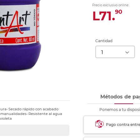
nkjet y láser
Ver más
Ver más
Ver más
Ver m
Ver m
Ver m
Ver m
Precio exclusivo online:
para carpeta
L71.
90
Ver más
Cantidad
Métodos de pa
ertura• Secado rápido con acabado
Ponemos a tu disposi
y manualidades• Resistente al agua
violeta
Pago contra entr