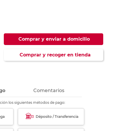
ás
ás
ás
ás
Comprar y enviar a domicilio
Comprar y recoger en tienda
go
Comentarios
ción los siguientes métodos de pago:
ega
Déposito / Transferencia