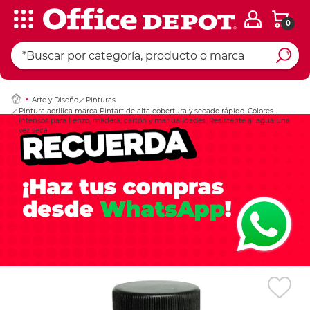
0
Ingresar Codigo Pos
Arte y Diseño
Pinturas
Pintura acrílica marca Pintart de alta cobertura y secado rápido. Colores
intensos para lienzo, madera, cartón y manualidades. Resistente al agua una
vez seca.