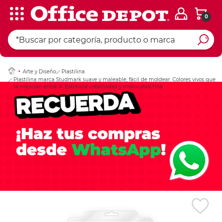
0
Ingresar Codigo Pos
Arte y Diseño
Plastilina
Plastilina marca Studmark suave y maleable, fácil de moldear. Colores vivos que
se mezclan entre sí. Estimula creatividad y motricidad fina.