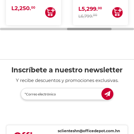
(IMPRIME, COPIA Y
L2,250.
ESCANEA)
00
L5,299.
00
00
L6,799.
Inscríbete a nuestro newsletter
Y recibe descuentos y promociones exclusivas.
sclienteshn@officedepot.com.hn