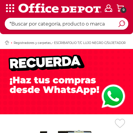
0
Ingresar Codigo Pos
Registradores y carpetas
ESCRIBAFOLIO T/C LUJO NEGRO C/SUJETADOR