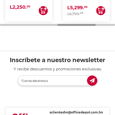
(IMPRIME, COPIA Y
L2,250.
ESCANEA)
00
L5,299.
00
00
L6,799.
Inscríbete a nuestro newsletter
Y recibe descuentos y promociones exclusivas.
sclienteshn@officedepot.com.hn