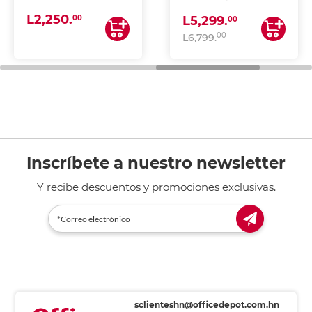
(IMPRIME, COPIA Y
L2,250.
ESCANEA)
00
L5,299.
00
00
L6,799.
Inscríbete a nuestro newsletter
Y recibe descuentos y promociones exclusivas.
sclienteshn@officedepot.com.hn