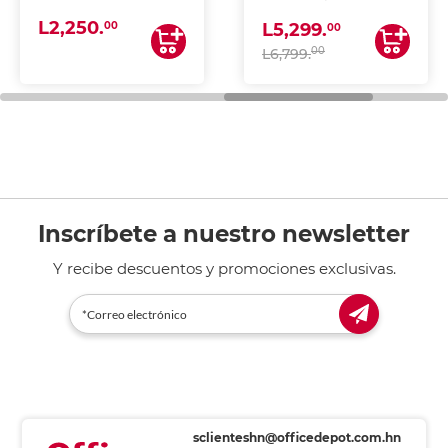
(IMPRIME, COPIA Y
L2,250.
ESCANEA)
00
L5,299.
00
00
L6,799.
Inscríbete a nuestro newsletter
Y recibe descuentos y promociones exclusivas.
sclienteshn@officedepot.com.hn