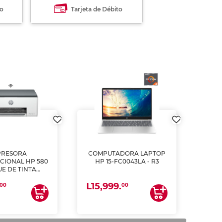
to
Tarjeta de Débito
PRESORA
COMPUTADORA LAPTOP
CIONAL HP 580
HP 15-FC0043LA - R3
E DE TINTA
ME, COPIA Y
L15,999.
CANEA)
00
00