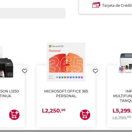
Tarjeta de Crédi
SON L1250
MICROSOFT OFFICE 365
IM
TINUA
PERSONAL
MULTIFUN
TANQU
(IMPRI
L2,250.
L5,299.
ES
00
00
L6,799.