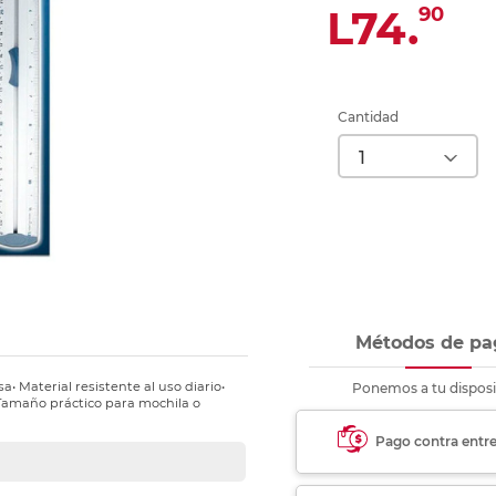
nkjet y láser
L74.
90
Ver más
Ver más
Ver más
Ver m
Ver m
Ver m
Ver m
para carpeta
Ver más
Cantidad
Métodos de pa
• Material resistente al uso diario•
Ponemos a tu disposi
• Tamaño práctico para mochila o
Pago contra entr