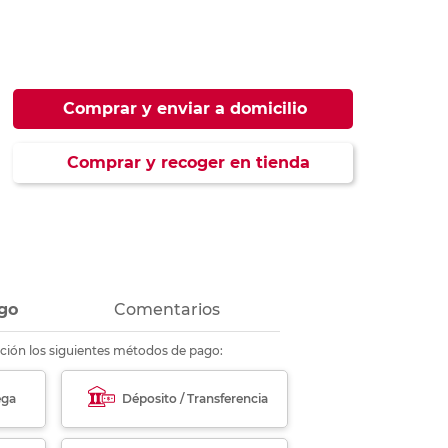
ás
ás
ás
ás
Comprar y enviar a domicilio
Comprar y recoger en tienda
go
Comentarios
ción los siguientes métodos de pago:
ega
Déposito / Transferencia