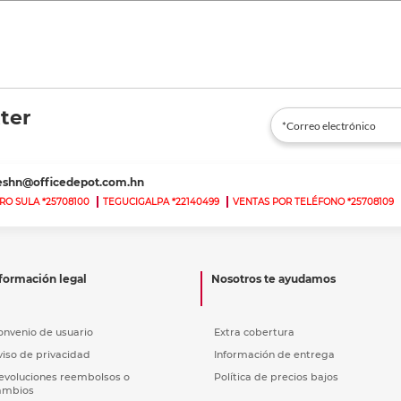
ter
teshn@officedepot.com.hn
RO SULA *25708100
TEGUCIGALPA *22140499
VENTAS POR TELÉFONO *25708109
formación legal
Nosotros te ayudamos
onvenio de usuario
Extra cobertura
viso de privacidad
Información de entrega
evoluciones reembolsos o
Política de precios bajos
ambios