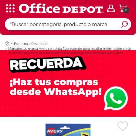
0
Ingresar Codigo Pos
Escritura
Resaltador
Marcatextos marca Avery con tinta fluorescente para resaltar información clave
en libros, apuntes y documentos. Trazo uniforme que no traspasa el papel.