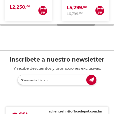
(IMPRIME, COPIA Y
L2,250.
ESCANEA)
00
L5,299.
00
00
L6,799.
Inscríbete a nuestro newsletter
Y recibe descuentos y promociones exclusivas.
sclienteshn@officedepot.com.hn