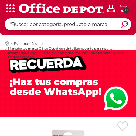
0
Ingresar Codigo Pos
Escritura
Resaltador
Marcatextos marca Office Depot con tinta fluorescente para resaltar
información clave en libros, apuntes y documentos. Trazo uniforme que no
traspasa el papel.