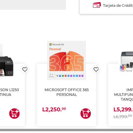
Tarjeta de Crédi
SON L1250
MICROSOFT OFFICE 365
IM
TINUA
PERSONAL
MULTIFUN
TANQU
(IMPRI
L2,250.
L5,299.
ES
00
00
L6,799.