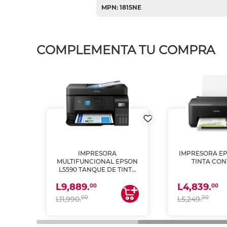
MPN: 1815NE
COMPLEMENTA TU COMPRA
IMPRESORA
IMPRESORA EP
PSON
MULTIFUNCIONAL EPSON
TINTA CON
INTA
L5590 TANQUE DE TINTA
 Y
(IMPRIME, COPIA Y
L9,889.
L4,839.
ESCANEA)
00
00
00
00
L11,990.
L5,249.