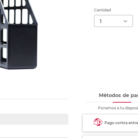
nkjet y láser
Ver más
Ver más
Ver más
Ver m
Ver m
Ver m
Ver m
Cantidad
para carpeta
Ver más
Métodos de pa
Ponemos a tu disposi
Pago contra entr