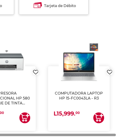
to
Tarjeta de Débito
PRESORA
COMPUTADORA LAPTOP
CIONAL HP 580
HP 15-FC0043LA - R3
E DE TINTA
ME, COPIA Y
L15,999.
CANEA)
00
00