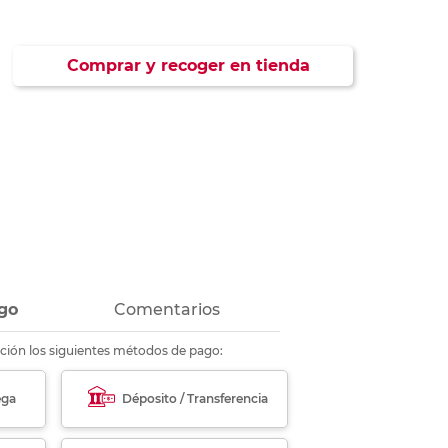
ás
ás
ás
ás
Comprar y recoger en tienda
go
Comentarios
ción los siguientes métodos de pago:
ega
Déposito / Transferencia