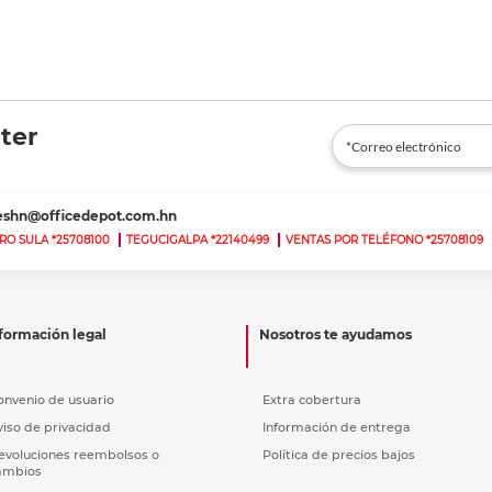
ter
teshn@officedepot.com.hn
RO SULA *25708100
TEGUCIGALPA *22140499
VENTAS POR TELÉFONO *25708109
formación legal
Nosotros te ayudamos
onvenio de usuario
Extra cobertura
viso de privacidad
Información de entrega
evoluciones reembolsos o
Política de precios bajos
ambios