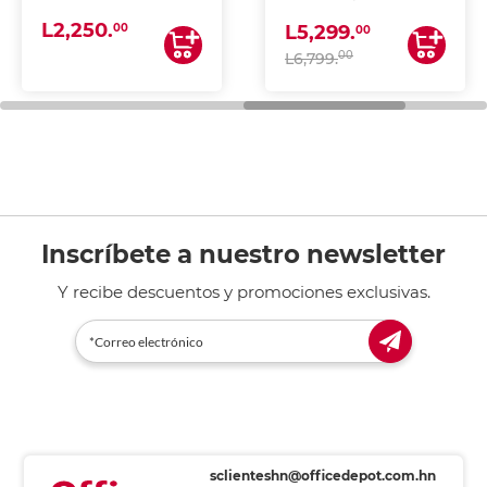
(IMPRIME, COPIA Y
L2,250.
ESCANEA)
00
L5,299.
00
00
L6,799.
Inscríbete a nuestro newsletter
Y recibe descuentos y promociones exclusivas.
sclienteshn@officedepot.com.hn