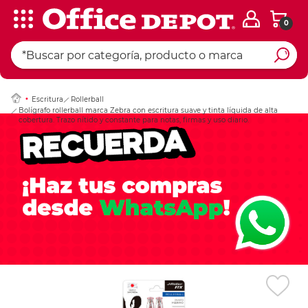
0
Ingresar Codigo Pos
Escritura
Rollerball
Bolígrafo rollerball marca Zebra con escritura suave y tinta líquida de alta
cobertura. Trazo nítido y constante para notas, firmas y uso diario.