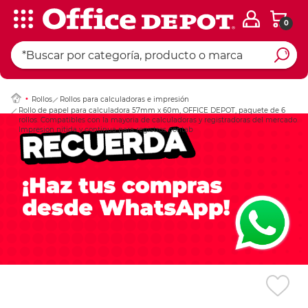
0
Ingresar Codigo Pos
Rollos
Rollos para calculadoras e impresión
Rollo de papel para calculadora 57mm x 60m, OFFICE DEPOT, paquete de 6
rollos. Compatibles con la mayoria de calculadoras y registradoras del mercado.
Impresion nitida y continua para registros contab