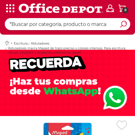
0
Ingresar Codigo Pos
Escritura
Rotuladores
Rotuladores marca Maped de trazo preciso y colores intensos. Para escritura,
dibujo, caligrafía y proyectos creativos en papel.