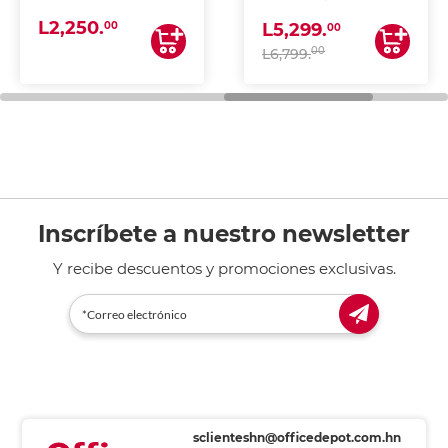
(IMPRIME, COPIA Y
L2,250.
ESCANEA)
00
L5,299.
00
00
L6,799.
Inscríbete a nuestro newsletter
Y recibe descuentos y promociones exclusivas.
sclienteshn@officedepot.com.hn