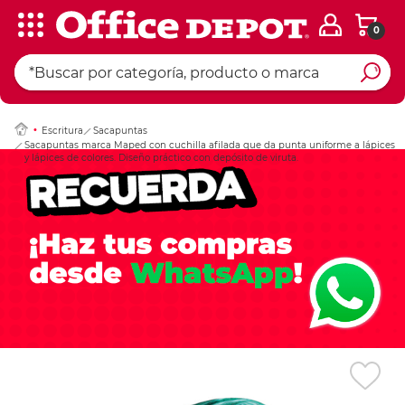
0
Ingresar Codigo Pos
Escritura
Sacapuntas
Sacapuntas marca Maped con cuchilla afilada que da punta uniforme a lápices
y lápices de colores. Diseño práctico con depósito de viruta.