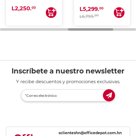
(IMPRIME, COPIA Y
L2,250.
ESCANEA)
00
L5,299.
00
00
L6,799.
Inscríbete a nuestro newsletter
Y recibe descuentos y promociones exclusivas.
sclienteshn@officedepot.com.hn