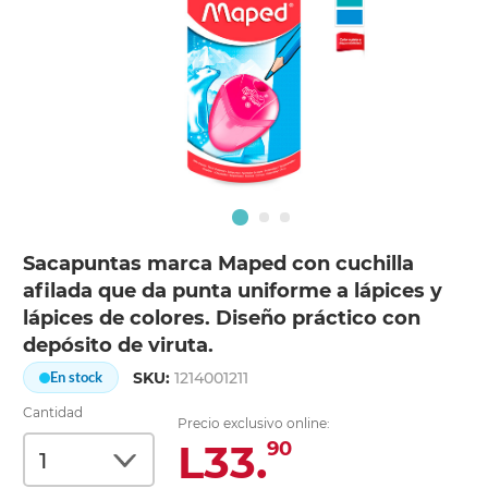
Sacapuntas marca Maped con cuchilla
afilada que da punta uniforme a lápices y
lápices de colores. Diseño práctico con
depósito de viruta.
SKU:
1214001211
En stock
Cantidad
Precio exclusivo online:
L33.
90