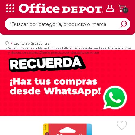
0
Ingresar Codigo Pos
Escritura
Sacapuntas
Sacapuntas marca Maped con cuchilla afilada que da punta uniforme a lápices
y lápices de colores. Diseño práctico con depósito de viruta.