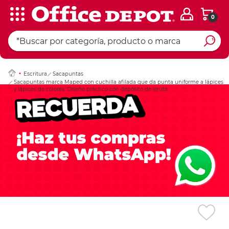
0
Ingresar Codigo Pos
Escritura
Sacapuntas
Sacapuntas marca Maped con cuchilla afilada que da punta uniforme a lápices
y lápices de colores. Diseño práctico con depósito de viruta.