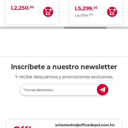
(IMPRIME, COPIA Y
L2,250.
ESCANEA)
00
L5,299.
00
00
L6,799.
Inscríbete a nuestro newsletter
Y recibe descuentos y promociones exclusivas.
sclienteshn@officedepot.com.hn