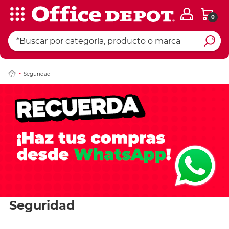
0
Seguridad
Seguridad