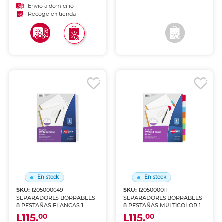
Envío a domicilio
Envío a domicilio
Recoge en tienda
Recoge en tienda
En stock
En stock
SKU:
1205000049
SKU:
1205000011
SEPARADORES BORRABLES
SEPARADORES BORRABLES
8 PESTAÑAS BLANCAS 1
8 PESTAÑAS MULTICOLOR 1
JUEGO
JUEGO
L115.
L115.
00
00