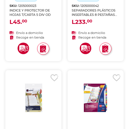
SKU:
1205000023
SKU:
1205000042
INDICE Y PROTECTOR DE
SEPARADORES PLÁSTICOS
HOJAS T/CARTA 5 DIV OD
INSERTABLES 8 PESTAÑAS
MULTICOLOR.
L45.
L233.
00
00
Envío a domicilio
Envío a domicilio
Recoge en tienda
Recoge en tienda