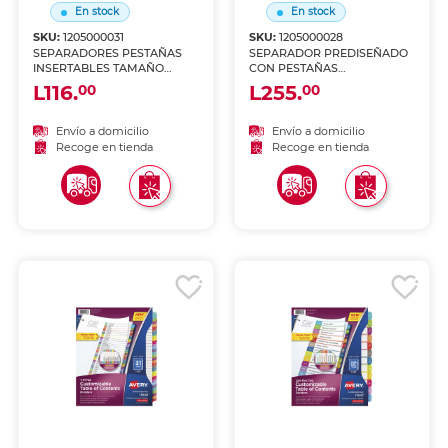
En stock
En stock
SKU:
1205000031
SKU:
1205000028
SEPARADORES PESTAÑAS
SEPARADOR PREDISEÑADO
INSERTABLES TAMAÑO
CON PESTAÑAS
ESQUELA, MULTICOLOR
MULTICOLOR ALFABÉTICO
L116.
L255.
00
00
Envío a domicilio
Envío a domicilio
Recoge en tienda
Recoge en tienda