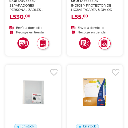
SKU:
1205000017
SKU:
1205000024
SEPARADORES
INDICE Y PROTECTOR DE
PERSONALIZABLES
HOJAS T/CARTA 8 DIV OD
BLANCOS 8 PESTAÑAS 5
L530.
L55.
00
00
JUEGOS
Envío a domicilio
Envío a domicilio
Recoge en tienda
Recoge en tienda
En stock
En stock