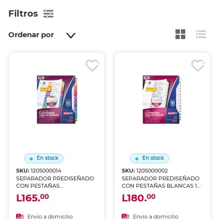
Filtros
Ordenar por
En stock
En stock
SKU:
1205000014
SKU:
1205000002
SEPARADOR PREDISEÑADO
SEPARADOR PREDISEÑADO
CON PESTAÑAS
CON PESTAÑAS BLANCAS 1-
MULTICOLOR MENSUAL
15
L165.
L180.
00
00
Envío a domicilio
Envío a domicilio