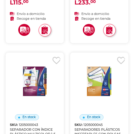
L115.
L233.
00
00
MULTICOLOR
Envío a domicilio
Envío a domicilio
Recoge en tienda
Recoge en tienda
En stock
En stock
SKU:
1205000043
SKU:
1205000045
SEPARADOR CON ÍNDICE
SEPARADORES PLÁSTICOS