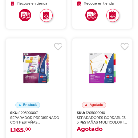
Recoge en tienda
Recoge en tienda
En stock
Agotado
SKU:
1205000001
SKU:
1205000010
SEPARADOR PREDISEÑADO
SEPARADORES BORRABLES
CON PESTAÑAS
5 PESTAÑAS MULTICOLOR 1
MULTICOLOR 1-10
JUEGO
Agotado
L165.
00