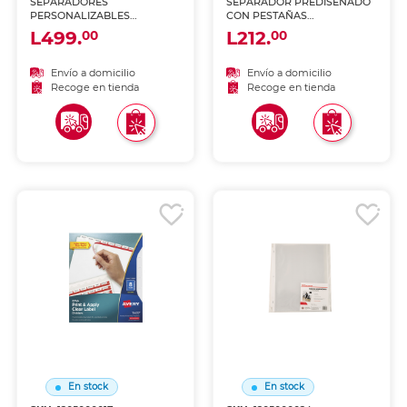
SEPARADORES
SEPARADOR PREDISEÑADO
PERSONALIZABLES
CON PESTAÑAS
BLANCOS 5 PESTAÑAS 5
MULTICOLOR 1-31
L499.
L212.
00
00
JUEGOS
Envío a domicilio
Envío a domicilio
Recoge en tienda
Recoge en tienda
En stock
En stock