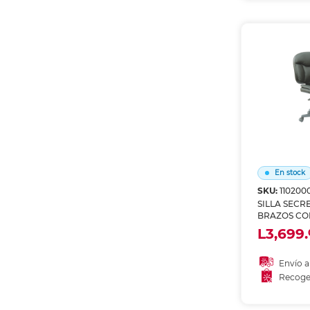
Recoge
En stock
SKU:
110200
SILLA SECR
BRAZOS CO
CHAIRS
L3,699.
Envío a
Recoge
Añadir