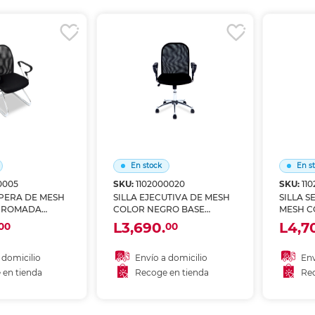
r en tienda
Recoger en tienda
Re
En stock
En s
0005
SKU:
1102000020
SKU:
11
SPERA DE MESH
SILLA EJECUTIVA DE MESH
SILLA S
CROMADA
COLOR NEGRO BASE
MESH C
CROMADA 4TUNE
ERGONO
L3,690.
L4,7
00
00
 domicilio
Envío a domicilio
Env
 en tienda
Recoge en tienda
Rec
 al carrito
Añadir al carrito
A