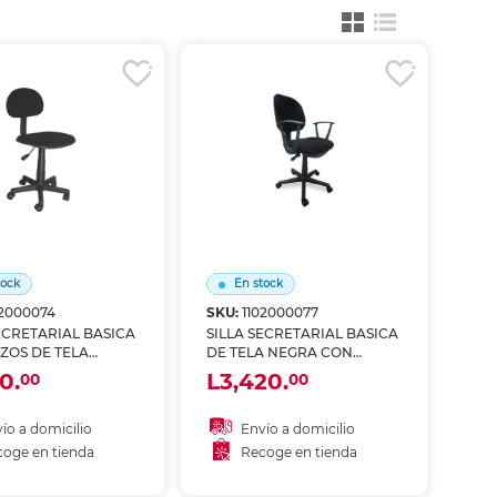
ás
ás
ás
ás
tock
En stock
02000074
SKU:
1102000077
ECRETARIAL BASICA
SILLA SECRETARIAL BASICA
ZOS DE TELA
DE TELA NEGRA CON
SKY CHAIRS
BRAZOS SKY CHAIRS
0.
L3,420.
00
00
ío a domicilio
Envío a domicilio
oge en tienda
Recoge en tienda
ñadir al carrito
Añadir al carrito