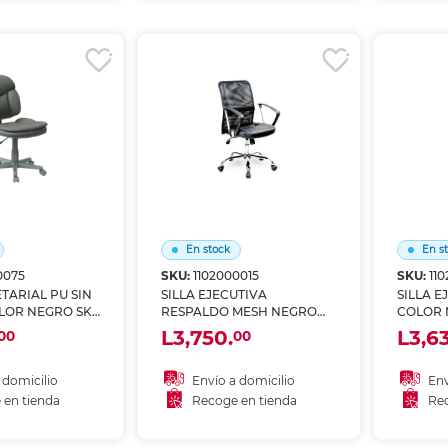
r en tienda
Recoger en tienda
Re
En stock
En s
0075
SKU:
1102000015
SKU:
11
ETARIAL PU SIN
SILLA EJECUTIVA
SILLA E
LOR NEGRO SKY
RESPALDO MESH NEGRO
COLOR 
BASE CROMADA SKY
BRAZOS
L3,750.
L3,6
00
00
CHAIRS
 domicilio
Envío a domicilio
Env
 en tienda
Recoge en tienda
Rec
 al carrito
Añadir al carrito
A