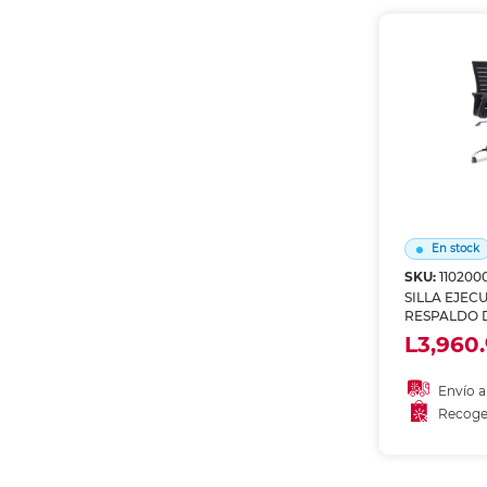
Recoge
En stock
SKU:
110200
SILLA EJEC
RESPALDO 
NEGRO SKY
L3,960.
Envío a
Recoge
Añadir
Recoge