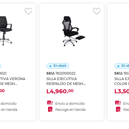
r en tienda
Recoger en tienda
Re
En stock
En s
0021
SKU:
1102000022
SKU:
11
UTIVA VERONA
SILLA EJECUTIVA
SILLA E
DE MESH
RESPALDO DE MESH
COLOR 
 CHAIRS
RECLINABLE SKY CHAIRS
L4,960.
L3,5
00
00
 domicilio
Envío a domicilio
Env
 en tienda
Recoge en tienda
Rec
 al carrito
Añadir al carrito
A
r en tienda
Recoger en tienda
Re