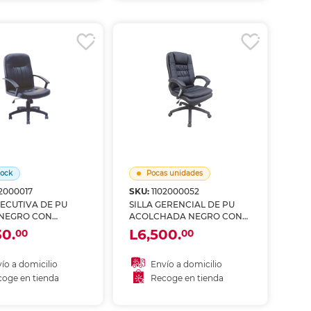
coger en tienda
Recoger en tienda
tock
Pocas unidades
02000017
SKU:
1102000052
JECUTIVA DE PU
SILLA GERENCIAL DE PU
NEGRO CON
ACOLCHADA NEGRO CON
 SKY CHAIRS
BRAZOS SKY CHAIRS
30.
L6,500.
00
00
ío a domicilio
Envío a domicilio
oge en tienda
Recoge en tienda
ñadir al carrito