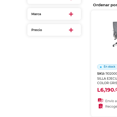
Etiquetas i
Ordenar po
Refuerzos 
Marca
Precio
En stock
SKU:
110200
SILLA EJEC
COLOR GRI
CROMADOS
L6,190.
Envío a
Recoge
Añadir