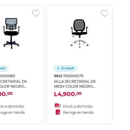
coger en tienda
Recoger en tienda
tock
En stock
02000080
SKU:
1102000079
ECRETARIAL DE
SILLA SECRETARIAL DE
OLOR NEGRO
MESH COLOR NEGRO
MICA 4TUNE
FABULOUS 4TUNE
00.
L4,900.
00
00
ío a domicilio
Envío a domicilio
oge en tienda
Recoge en tienda
ñadir al carrito
Añadir al carrito