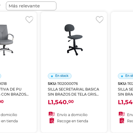
nkjet y láser
Ver más
Ver más
Ver más
Ver m
Ver m
Ver m
Ver m
r
para carpeta
Ver más
En stock
En s
0018
SKU:
1102000076
SKU:
11
UTIVA DE PU
SILLA SECRETARIAL BASICA
SILLA S
S CON BRAZOS
SIN BRAZOS DE TELA GRIS
SIN BRA
 4TUNE
SKY CHAIRS
NEGRA 
L1,540.
L1,54
00
00
 domicilio
Envío a domicilio
Env
 en tienda
Recoge en tienda
Rec
 al carrito
Añadir al carrito
A