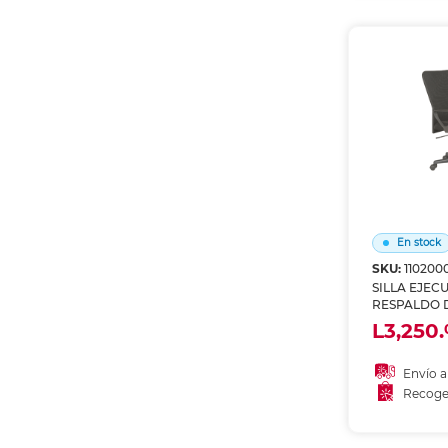
Recoge
En stock
SKU:
110200
SILLA EJEC
RESPALDO 
NEGRO CON
L3,250.
CHAIRS
Envío a
Recoge
Añadir