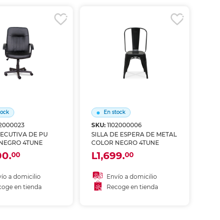
coger en tienda
Recoger en tienda
tock
En stock
02000023
SKU:
1102000006
JECUTIVA DE PU
SILLA DE ESPERA DE METAL
NEGRO 4TUNE
COLOR NEGRO 4TUNE
00.
L1,699.
00
00
ío a domicilio
Envío a domicilio
oge en tienda
Recoge en tienda
ñadir al carrito
Añadir al carrito
coger en tienda
Recoger en tienda