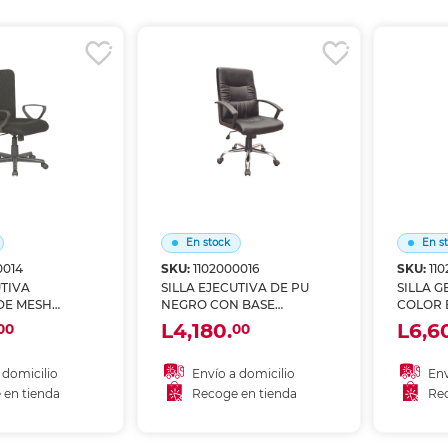
r en tienda
Recoger en tienda
Re
En stock
En s
0014
SKU:
1102000016
SKU:
11
UTIVA
SILLA EJECUTIVA DE PU
SILLA G
DE MESH
NEGRO CON BASE
COLOR 
 BRAZOS SKY
CROMADA SKY CHAIRS
4TUNE
L4,180.
L6,6
00
00
 domicilio
Envío a domicilio
Env
 en tienda
Recoge en tienda
Rec
 al carrito
Añadir al carrito
A