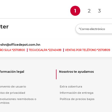
(current)
1
2
3
ter
teshn@officedepot.com.hn
RO SULA *25708100
TEGUCIGALPA *22140499
VENTAS POR TELÉFONO *25708109
formación legal
Nosotros te ayudamos
onvenio de usuario
Extra cobertura
viso de privacidad
Información de entrega
evoluciones reembolsos o
Política de precios bajos
ambios