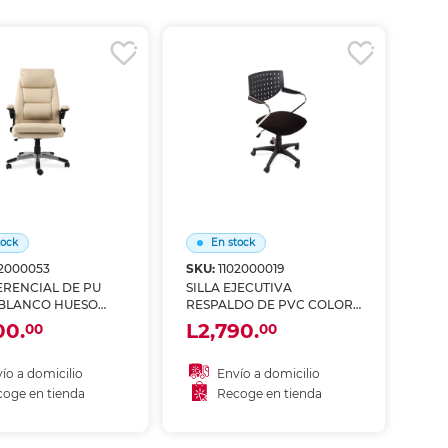
coger en tienda
Recoger en tienda
tock
En stock
02000053
SKU:
1102000019
ERENCIAL DE PU
SILLA EJECUTIVA
BLANCO HUESO
RESPALDO DE PVC COLOR
NEGRO 4TUNE
00.
L2,790.
00
00
ío a domicilio
Envío a domicilio
oge en tienda
Recoge en tienda
ñadir al carrito
Añadir al carrito