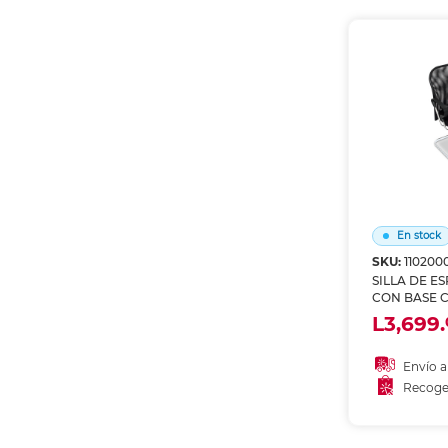
Recoge
En stock
SKU:
110200
SILLA DE E
CON BASE 
4TUNE
L3,699.
Envío a
Recoge
Añadir