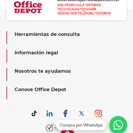
SAN PEDRO SULA *25708100
TEGUCIGALPA *22140499
VENTAS POR TELÉFONO *25708109
Herramientas de consulta
Información legal
Nosotros te ayudamos
Conoce Office Depot
Compra por WhatsApp