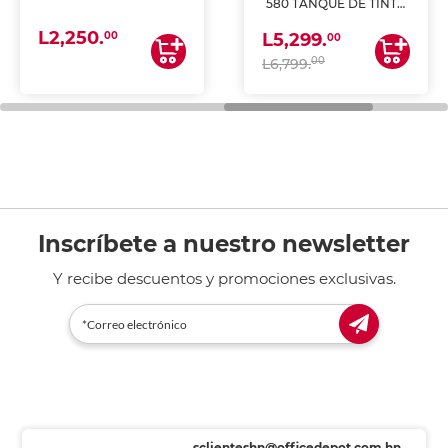
580 TANQUE DE TINTA
(IMPRIME, COPIA Y
L2,250.
ESCANEA)
00
L5,299.
00
00
L6,799.
Inscríbete a nuestro newsletter
Y recibe descuentos y promociones exclusivas.
sclienteshn@officedepot.com.hn