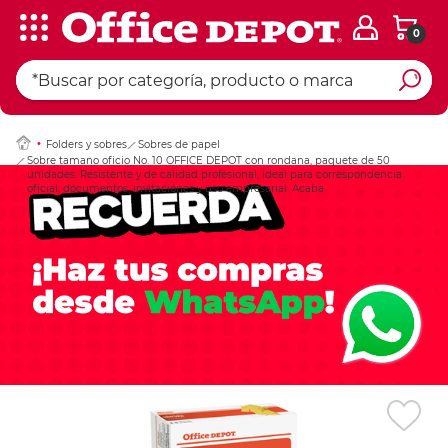
0
Ingresar Codigo Pos
Folders y sobres
Sobres de papel
Sobre tamano oficio No. 10 OFFICE DEPOT con rondana, paquete de 50
unidades. Resistente y de calidad profesional, ideal para correspondencia
oficial, documentos, invitaciones y uso empresarial. Acaba