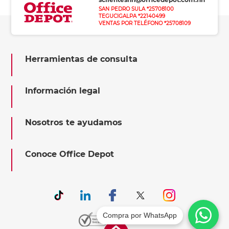
SAN PEDRO SULA *25708100
TEGUCIGALPA *22140499
VENTAS POR TELÉFONO *25708109
Herramientas de consulta
Información legal
Nosotros te ayudamos
Conoce Office Depot
Compra por WhatsApp