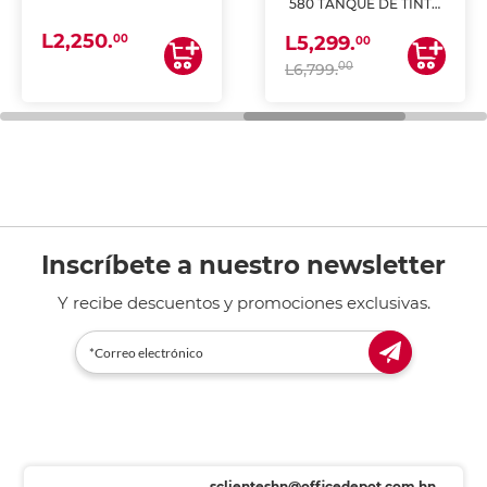
580 TANQUE DE TINTA
(IMPRIME, COPIA Y
L2,250.
ESCANEA)
00
L5,299.
00
00
L6,799.
Inscríbete a nuestro newsletter
Y recibe descuentos y promociones exclusivas.
sclienteshn@officedepot.com.hn