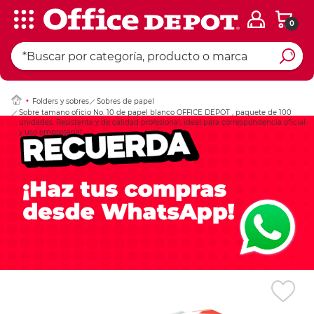
0
Ingresar Codigo Pos
Folders y sobres
Sobres de papel
Sobre tamano oficio No. 10 de papel blanco OFFICE DEPOT , paquete de 100
unidades. Resistente y de calidad profesional, ideal para correspondencia oficial
y uso empresarial.