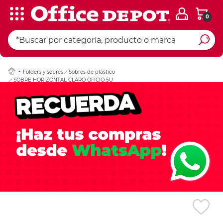
0
Ingresar Codigo Pos
Folders y sobres
Sobres de plástico
SOBRE HORIZONTAL CLARO OFICIO 5U