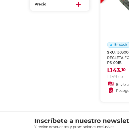
Etiquetas i
Precio
Refuerzos 
En stock
SKU:
130300
REGLETA FO
PS-001B
L143.
10
L159.
00
Envío a
Recoge
Añadir
Recoge
Inscríbete a nuestro newslet
Y recibe descuentos y promociones exclusivas.