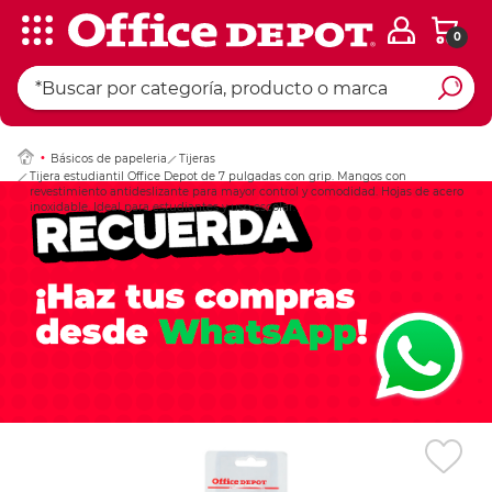
0
Ingresar Codigo Pos
Básicos de papeleria
Tijeras
Tijera estudiantil Office Depot de 7 pulgadas con grip. Mangos con
revestimiento antideslizante para mayor control y comodidad. Hojas de acero
inoxidable. Ideal para estudiantes y uso escolar.